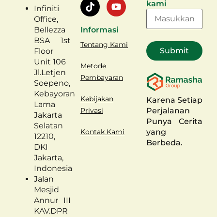
kami
Infiniti
Office,
Bellezza
Informasi
BSA 1st
Tentang Kami
Floor
Unit 106
Metode
Jl.Letjen
Pembayaran
Soepeno,
Kebayoran
Kebijakan
Karena Setiap
Lama
Perjalanan
Privasi
Jakarta
Punya Cerita
Selatan
yang
Kontak Kami
12210,
Berbeda.
DKI
Jakarta,
Indonesia
Jalan
Mesjid
Annur III
KAV.DPR