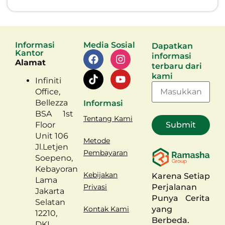
Informasi
Media Sosial
Dapatkan
Kantor
informasi
Alamat
terbaru dari
kami
Infiniti
Office,
Bellezza
Informasi
BSA 1st
Tentang Kami
Floor
Unit 106
Metode
Jl.Letjen
Pembayaran
Soepeno,
Kebayoran
Kebijakan
Karena Setiap
Lama
Perjalanan
Privasi
Jakarta
Punya Cerita
Selatan
yang
Kontak Kami
12210,
Berbeda.
DKI