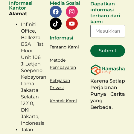
Informasi
Media Sosial
Dapatkan
Kantor
informasi
Alamat
terbaru dari
kami
Infiniti
Office,
Bellezza
Informasi
BSA 1st
Tentang Kami
Floor
Unit 106
Metode
Jl.Letjen
Pembayaran
Soepeno,
Kebayoran
Kebijakan
Karena Setiap
Lama
Perjalanan
Privasi
Jakarta
Punya Cerita
Selatan
yang
Kontak Kami
12210,
Berbeda.
DKI
Jakarta,
Indonesia
Jalan