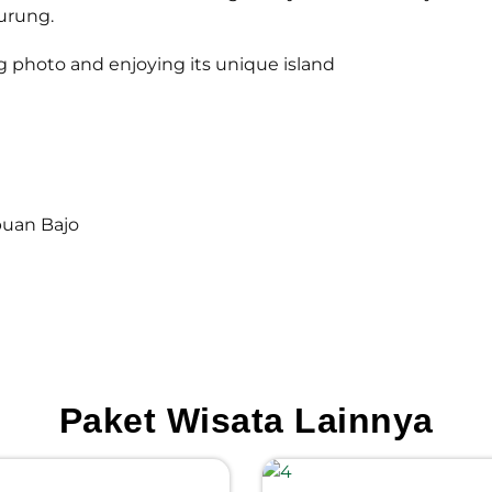
burung.
g photo and enjoying its unique island
buan Bajo
Paket Wisata Lainnya