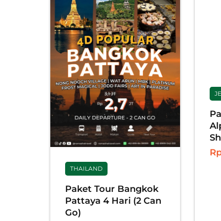
J
Pa
Al
Sh
Rp
THAILAND
Paket Tour Bangkok
Pattaya 4 Hari (2 Can
Go)