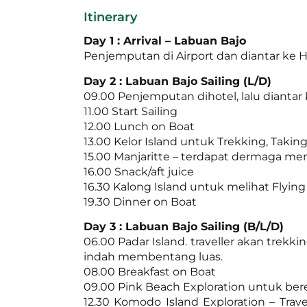
Itinerary
Day 1 : Arrival – Labuan Bajo
Penjemputan di Airport dan diantar ke Ho
Day 2 : Labuan Bajo Sailing (L/D)
09.00 Penjemputan dihotel, lalu diantar
11.00 Start Sailing
12.00 Lunch on Boat
13.00 Kelor Island untuk Trekking, Takin
15.00 Manjaritte – terdapat dermaga m
16.00 Snack/aft juice
16.30 Kalong Island untuk melihat Flyin
19.30 Dinner on Boat
Day 3 : Labuan Bajo Sailing (B/L/D)
06.00 Padar Island. traveller akan tr
indah membentang luas.
08.00 Breakfast on Boat
09.00 Pink Beach Exploration untuk ber
12.30 Komodo Island Exploration – Tra