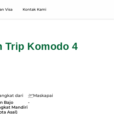
an Visa
Kontak Kami
n Trip Komodo 4
angkat dari
Maskapai
n Bajo
-
ngkat Mandiri
ota Asal)