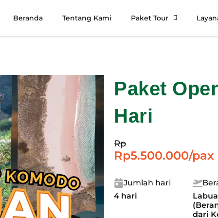
Beranda
Tentang Kami
Paket Tour
Layan
Paket Ope
Hari
Rp
Rp5.500.000/pax
Jumlah hari
Ber
4 hari
Labua
(Bera
dari K